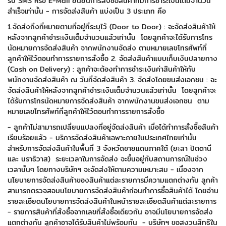
รับ SMS หรือ E-Mail ยืนยันการสั่งซื้อสินค้าที่มีการชำระเงินเต็มจำนวน
สำเร็จเท่านั้น
- การจัดส่งสินค้า แบ่งเป็น 3 ประเภท คือ
1.จัดส่งถึงที่หมายตามที่อยู่ที่ระบุไว้ (Door to Door) : จะจัดส่งสินค้าให้
หลังจากลูกค้าชำระเงินเต็มจำนวนแล้วเท่านั้น
โดยลูกค้าจะได้รับการโทร
นัดหมายการจัดส่งสินค้า จากพนักงานจัดส่ง ตามหมายเลขโทรศัพท์ที่
ลูกค้าให้ไว้ตอนทำการรายการสั่งซื้อ
2. จัดส่งสินค้าแบบเก็บเงินปลายทาง
(Cash on Delivery) : ลูกค้าจะต้องทำการชำระเงินค่าสินค้าให้กับ
พนักงานจัดส่งสินค้า ณ วันที่จัดส่งสินค้า
3. จัดส่งโดยขนส่งเอกชน : จะ
จัดส่งสินค้าให้หลังจากลูกค้าชำระเงินเต็มจำนวนแล้วเท่านั้น
โดยลูกค้าจะ
ได้รับการโทรนัดหมายการจัดส่งสินค้า จากพนักงานขนส่งเอกชน
ตาม
หมายเลขโทรศัพท์ที่ลูกค้าให้ไว้ตอนทำการรายการสั่งซื้อ
- ลูกค้าไม่สามารถเปลี่ยนแปลงที่อยู่จัดส่งสินค้า เมื่อได้ทำการสั่งซื้อสินค้า
เรียบร้อยแล้ว
- บริการจัดส่งสินค้าเฉพาะภายในประเทศไทยเท่านั้น
สำหรับการจัดส่งสินค้าในพื้นที่ 3 จังหวัดชายแดนภาคใต้ (ยะลา ปัตตานี
และ นราธิวาส)
ระยะเวลาในการจัดส่ง จะขึ้นอยู่กับสถานการณ์ในช่วง
เวลานั้นๆ โดยทางบริษัทฯ จะจัดส่งให้ตามความเหมาะสม
- เนื่องจาก
นโยบายการจัดส่งสินค้าของสินค้าแต่ละรายการมีความแตกต่างกัน ลูกค้า
สามารถตรวจสอบนโยบายการจัดส่งสินค้าก่อนทำการซื้อสินค้าได้
โดยอ่าน
รายละเอียดนโยบายการจัดส่งสินค้าในหน้ารายละเอียดสินค้าแต่ละรายการ
- รายการสินค้าที่สั่งซื้อจากเลขที่สั่งซื้อเดียวกัน อาจมีนโยบายการจัดส่ง
แตกต่างกัน ลูกค้าอาจได้รับสินค้าไม่พร้อมกัน
- บริษัทฯ ขอสงวนสิทธิใน